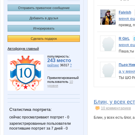
Отправить приватное сообщение
Faivish
меня ещ
Добавить в друзья
превед, 
Игнорировать
R GirL
Сделать подарок
меня ещ
Автофорум главный
Паша,ты 
популярность:
243 место
Пьер Ни
рейтинг
36317
?
а у мен
ТЫ ШО РА
Привилегированный
пользователь
10
уровня
Блин, у всех ест
10 комментариев
Статистика портрета:
сейчас просматривают портрет - 0
Блин, у всех есть блог,
зарегистрированные пользователи
посетившие портрет за 7 дней - 0