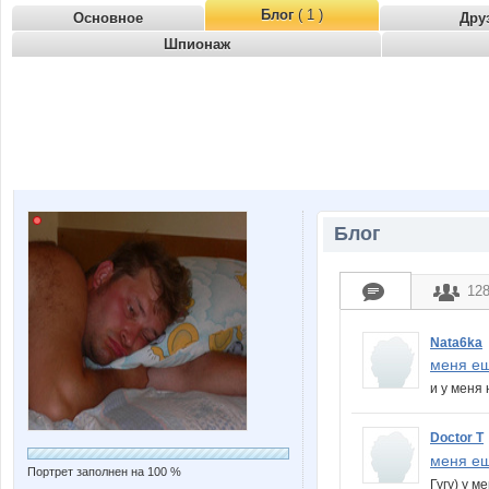
Блог
( 1 )
Основное
Дру
Шпионаж
Блог
12
Nata6ka
меня ещ
и у меня
Doctor T
меня ещ
Портрет заполнен на 100 %
Гугу) у м