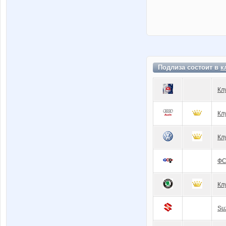
Подлиза состоит в
к
Кл
Кл
Кл
Ф
Кл
Su