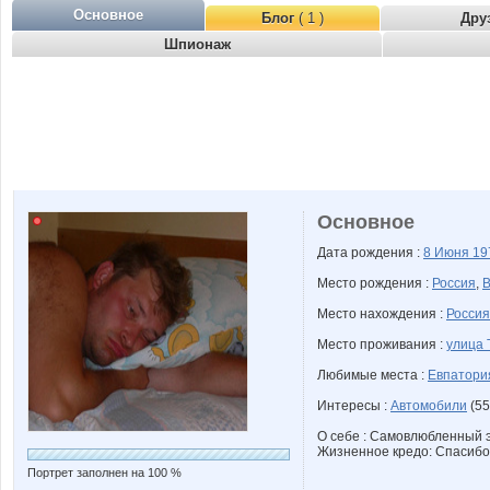
Основное
Блог
( 1 )
Дру
Шпионаж
Основное
Дата рождения :
8 Июня
19
Место рождения :
Россия
,
В
Место нахождения :
Россия
Место проживания :
улица 
Любимые места :
Евпатори
Интересы :
Автомобили
(55
О себе : Самовлюбленный 
Жизненное кредо: Спасибо м
Портрет заполнен на 100 %