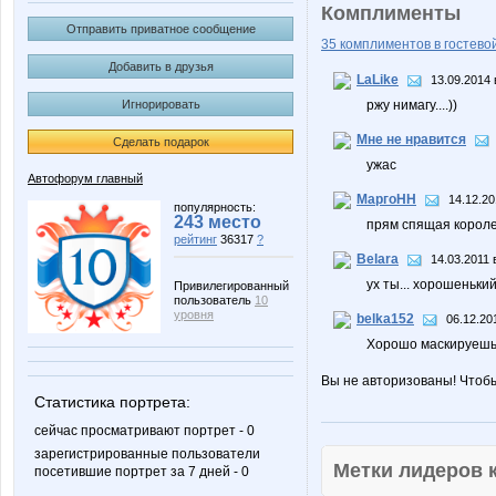
Комплименты
Отправить приватное сообщение
35 комплиментов в гостевой
Добавить в друзья
LaLike
13.09.2014 
Игнорировать
ржу нимагу....))
Мне не нравится
Сделать подарок
ужас
Автофорум главный
МаргоНН
14.12.20
популярность:
243 место
прям спящая короле
рейтинг
36317
?
Belara
14.03.2011 
ух ты... хорошенький
Привилегированный
пользователь
10
уровня
belka152
06.12.20
Хорошо маскируешьс
Вы не авторизованы! Чтоб
Статистика портрета:
сейчас просматривают портрет - 0
зарегистрированные пользователи
Метки лидеров
посетившие портрет за 7 дней - 0